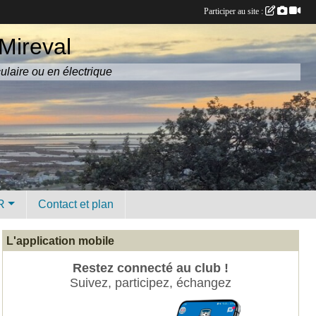
Participer au site :
Mireval
culaire ou en électrique
R
Contact et plan
L'application mobile
Restez connecté au club !
Suivez, participez, échangez