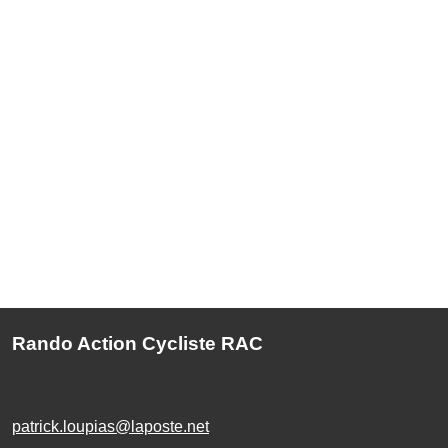
Rando Action Cycliste RAC
patrick.loupias@laposte.net